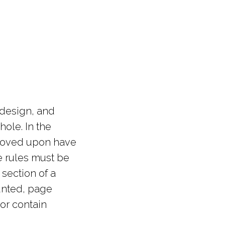
, design, and
ole. In the
proved upon have
e rules must be
 section of a
unted, page
or contain