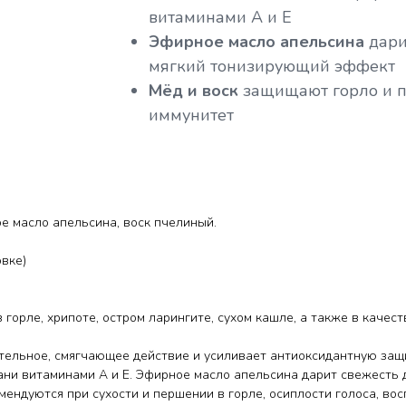
витаминами А и Е
Эфирное масло апельсина
дари
мягкий тонизирующий эффект
Мёд и воск
защищают горло и 
иммунитет
е масло апельсина, воск пчелиный.
овке)
в горле, хрипоте, остром ларингите, сухом кашле, а также в каче
льное, смягчающее действие и усиливает антиоксидантную защи
кани витаминами А и Е. Эфирное масло апельсина дарит свежесть
ндуются при сухости и першении в горле, осиплости голоса, вос