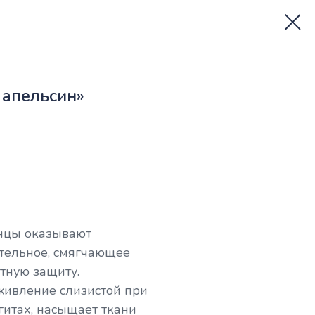
 апельсин»
нцы оказывают
тельное, смягчающее
тную защиту.
живление слизистой при
гитах, насыщает ткани