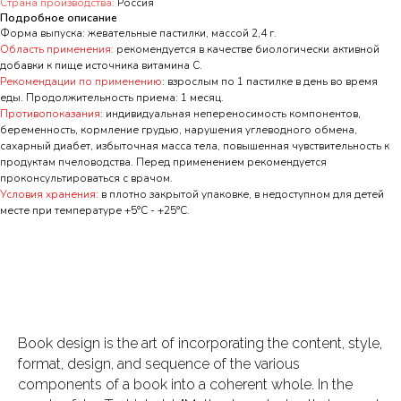
Страна производства:
Россия
Подробное описание
Форма выпуска: жевательные пастилки, массой 2,4 г.
Область применения:
рекомендуется в качестве биологически активной
добавки к пище источника витамина С.
Рекомендации по применению
: взрослым по 1 пастилке в день во время
еды. Продолжительность приема: 1 месяц.
Противопоказания
: индивидуальная непереносимость компонентов,
беременность, кормление грудью, нарушения углеводного обмена,
сахарный диабет, избыточная масса тела, повышенная чувствительность к
продуктам пчеловодства. Перед применением рекомендуется
проконсультироваться с врачом.
Условия хранения:
в плотно закрытой упаковке, в недоступном для детей
месте при температуре +5°С - +25°С.
Book design is the art of incorporating the content, style,
format, design, and sequence of the various
components of a book into a coherent whole. In the