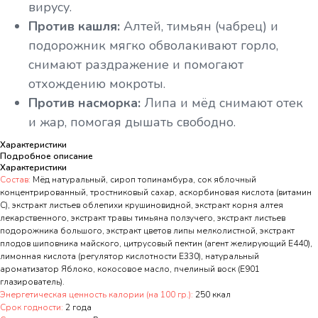
вирусу.
Против кашля:
Алтей, тимьян (чабрец) и
подорожник мягко обволакивают горло,
снимают раздражение и помогают
отхождению мокроты.
Против насморка:
Липа и мёд снимают отек
и жар, помогая дышать свободно.
Характеристики
Подробное описание
Характеристики
Состав:
Мёд натуральный, сироп топинамбура, сок яблочный
концентрированный, тростниковый сахар, аскорбиновая кислота (витамин
С), экстракт листьев облепихи крушиновидной, экстракт корня алтея
лекарственного, экстракт травы тимьяна ползучего, экстракт листьев
подорожника большого, экстракт цветов липы мелколистной, экстракт
плодов шиповника майского, цитрусовый пектин (агент желирующий Е440),
лимонная кислота (регулятор кислотности Е330), натуральный
ароматизатор Яблоко, кокосовое масло, пчелиный воск (Е901
глазирователь).
Энергетическая ценность калории (на 100 гр.):
250 ккал
Срок годности:
2 года