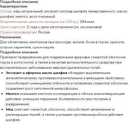
Подробное описание
Характеристики
Состав:
мёд натуральный, экстракт листьев шалфея лекарственного, масло
шалфея, ментол, воск пчелиный.
Энергетическая ценность калории (на 100 гр.):
394 ккал
Срок годности:
2 года с даты изготовления (см. на упаковке)
Страна производства:
Россия
Назначение
Для облегчения симптомов при простуде, ангине, боли в горле, хрипоте,
остром ларингите, сухом кашле.
Подробное описание
Препарат предназначен для поддержания здоровья слизистой оболочки
горла и ротоглотки, а также в качестве вспомогательного средства при
воспалительных заболеваниях верхних дыхательных путей.
Экстракт и эфирное масло шалфея
обладают выраженными
антисептическими, противовоспалительными и вяжущими свойствами,
способствуют уменьшению отёчности и гиперемии слизистой оболочки,
подавляют рост патогенной микрофлоры.
Ментол
оказывает местное охлаждающее и лёгкое анальгезирующее
действие, уменьшая першение, болезненность при глотании и
раздражение.
Мёд
смягчает слизистую оболочку, способствует увлажнению и
регенерации тканей, а также усиливает противомикробное действие
шалфея.